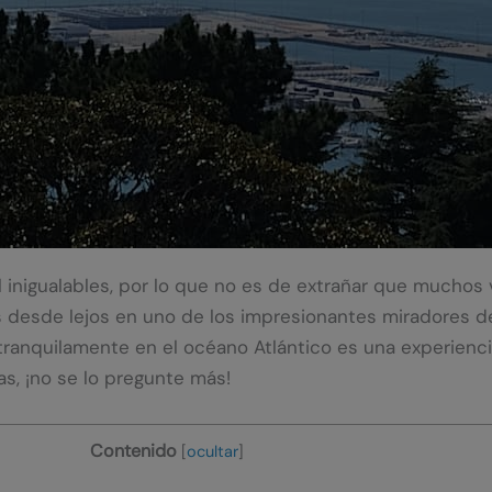
 inigualables, por lo que no es de extrañar que muchos 
as desde lejos en uno de los impresionantes miradores d
tranquilamente en el océano Atlántico es una experiencia
s, ¡no se lo pregunte más!
Contenido
[
ocultar
]