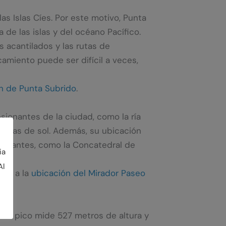
s Islas Cíes. Por este motivo, Punta
de las islas y del océano Pacífico.
 acantilados y las rutas de
amiento puede ser difícil a veces,
n de Punta Subrido
.
sionantes de la ciudad, como la ría
uestas de sol. Además, su ubicación
portantes, como la Concatedral de
ia
Al
ace a la
ubicación del Mirador Paseo
ste pico mide 527 metros de altura y