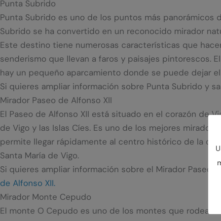
Punta Subrido
Punta Subrido es uno de los puntos más panorámicos del 
Subrido se ha convertido en un reconocido mirador natur
Este destino tiene numerosas características que hacen
senderismo que llevan a faros y paisajes pintorescos. E
hay un pequeño aparcamiento donde se puede dejar el ve
Si quieres ampliar información sobre Punta Subrido y sa
Mirador Paseo de Alfonso XII
El Paseo de Alfonso XII está situado en el corazón de V
de Vigo y las Islas Cíes. Es uno de los mejores miradore
permite llegar rápidamente al centro histórico de la c
U
Santa María de Vigo.
m
Si quieres ampliar información sobre el Mirador Paseo de
de Alfonso XII.
Mirador Monte Cepudo
El monte O Cepudo es uno de los montes que rodean Vig