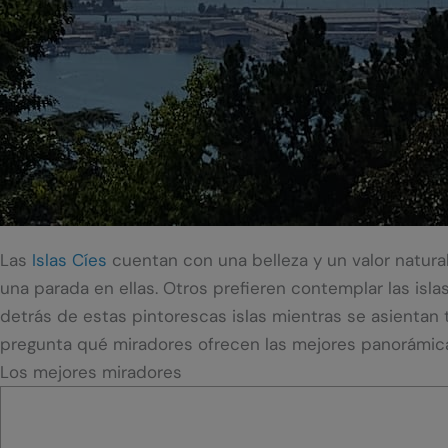
Las
Islas Cíes
cuentan con una belleza y un valor natural
una parada en ellas. Otros prefieren contemplar las isl
detrás de estas pintorescas islas mientras se asientan 
pregunta qué miradores ofrecen las mejores panorámica
Los mejores miradores