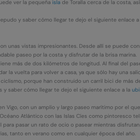
 puede ver la pequeña
isla
de Toralla cerca de la costa, as
epudo y saber cómo llegar te dejo el siguiente enlace a
con unas vistas impresionantes. Desde allí se puede cont
radable paseo por la costa y disfrutar de la brisa marina.
ene más de dos kilómetros de longitud. Al final del pas
r la vuelta para volver a casa, ya que sólo hay una sali
 ciclismo, porque han construido un carril bici de más de
 y saber cómo llegar te dejo el siguiente enlace a la
ubi
 en Vigo, con un amplio y largo paseo marítimo por el q
Océano Atlántico con las Islas Cíes como pintoresco te
ara pasar un rato de ocio o pasear mientras disfrutan d
rias, tanto en verano como en cualquier época del año.