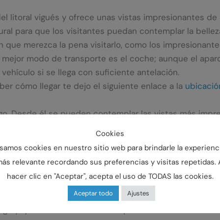
litoral vigués y ofrece unas vistas impresionantes de la
al para que los visitantes puedan contemplar la belleza 
 que merezca la pena visitarlo, como los impresionantes
l mejor modo de transporte es el coche; aunque el aparc
hículo si se llega con suficiente antelación.
ber cómo llegar te dejo el siguiente enlace a la
ubicació
igo. Desde él se pueden contemplar las vistas más impre
s de Vigo para ver las Islas Cíes y sus impresionantes p
Cookies
iudad, donde se pueden ver algunos de sus hitos más im
samos cookies en nuestro sitio web para brindarle la experienc
ás relevante recordando sus preferencias y visitas repetidas. 
 Alfonso XII y saber cómo llegar te dejo el siguiente enl
hacer clic en "Aceptar", acepta el uso de TODAS las cookies.
Aceptar todo
Ajustes
o y que ofrece unas vistas espectaculares de la Ría. E