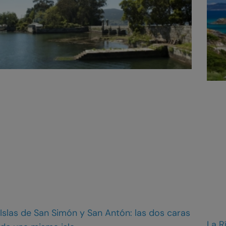
Islas de San Simón y San Antón: las dos caras
La R