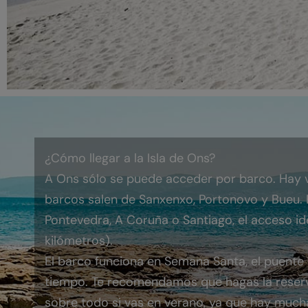
¿Cómo llegar a la Isla de Ons?
A Ons sólo se puede acceder por barco. Hay va
barcos salen de Sanxenxo, Portonovo y Bueu. 
Pontevedra, A Coruña o Santiago, el acceso id
kilómetros).
El barco funciona en Semana Santa, el puente 
tiempo. Te recomendamos que hagas la reserva 
sobre todo si vas en verano, ya que hay much