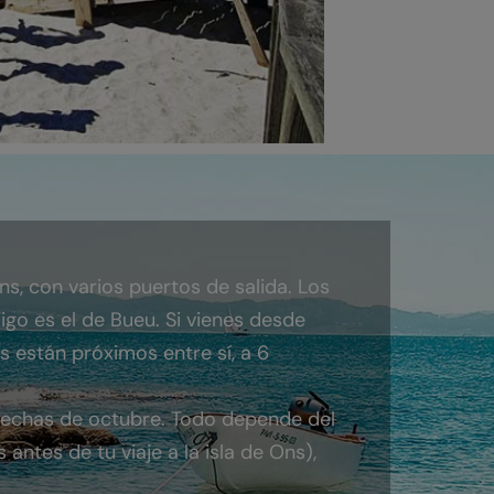
s, con varios puertos de salida. Los
go es el de Bueu. Si vienes desde
 están próximos entre sí, a 6
 fechas de octubre. Todo depende del
ntes de tu viaje a la isla de Ons),