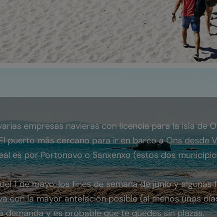
rias empresas navieras con licencia para la isla de On
El puerto más cercano para ir en barco a Ons desde Vi
eal es por Portonovo o Sanxenxo (estos dos municipios
del 1 de mayo, los fines de semana de junio y algunas
con la mayor antelación posible (al menos unos días a
a demanda y es probable que te quedes sin plazas.