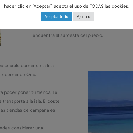
hacer clic en "Aceptar", acepta el uso de TODAS las cookies.
el ferry. Al ser pequeña, suele estar más concu
Aceptar todo
Ajustes
sitios.
Playa de Pereiró en la Isla de Ons
. Se encuentra
encuentra al suroeste del pueblo.
s posible dormir en la Isla
er dormir en Ons.
ra poder poner tu tienda. Te
ransporta a la isla. El coste
pias tiendas de campaña es
puedes considerar una