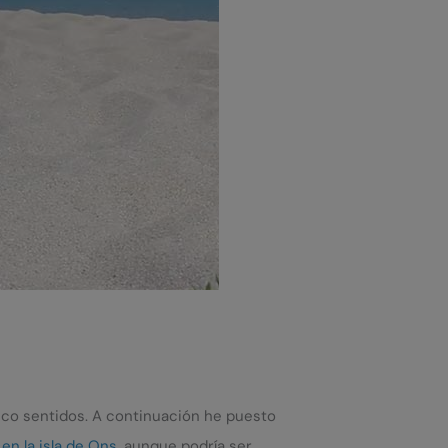
inco sentidos. A continuación he puesto
en la isla de Ons
, aunque podría ser