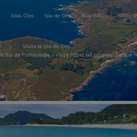
Islas Cíes
Isla de Ons
Rías Baixas
Webca
Visita la Isla de Ons
a Ría de Pontevedra y visita todas las islas del Parque Na