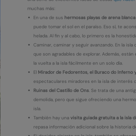
muchas más:
En una de sus
hermosas playas de arena blanca
puede tomar el sol en el paraíso. Eso sí, te acons
helada. Al fin y al cabo, lo primero es la honestid
Caminar, caminar y seguir avanzando. En la isl
que son agradables de explorar. Además, están e
la vuelta a la isla fácilmente en un solo día.
El
Mirador de Fedorentos, el Buraco do Inferno y
espectaculares miradores en la isla de interés 
Ruinas del Castillo de Ons
. Se trata de una anti
demolida, pero que sigue ofreciendo una hermos
isla.
También hay una
visita guiada gratuita a la isla
repasa información adicional sobre la historia de l
Si decides alojarte en la isla, también se ofrece