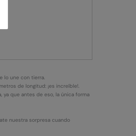
 lo une con tierra.
tros de longitud: ¡es increíble!.
, ya que antes de eso, la única forma
ínate nuestra sorpresa cuando