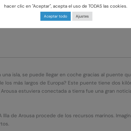
hacer clic en "Aceptar", acepta el uso de TODAS las cookies.
Aceptar todo
Ajustes
na isla, se puede llegar en coche gracias al puente que
e los más largos de Europa? Este puente tiene dos kilóme
Arousa estuviera conectada a tierra fue una gran noticia
 A Illa de Arousa procede de los recursos marinos. Imag
tos.