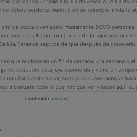
stás planeando un viaje a la isla de Arosa, o «A Illa de 
e no debes perderte. Aunque en un principio la isla te a
 7 km² de costa viven aproximadamente 5.000 personas. A
na, aunque la Illa da Toxa (La Isla de la Toja) sea más f
Galicia. Estamos seguros de que después de conocerlo y
es que explorar en un fin de semana, una semana o el 
gente descubre esta joya escondida y viene en temporad
da resultar desalentador, no te preocupes: aunque haya 
mos a contarte todo lo que hay que ver y hacer aquí, qu
Contenido
[
ocultar
]
a