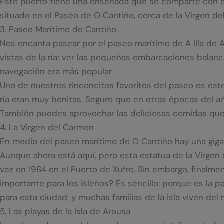
Este puerto tiene una ensenada que se comparte con el
situado en el Paseo de O Cantiño, cerca de la Virgen de
3. Paseo Marítimo do Cantiño
Nos encanta pasear por el paseo marítimo de A Illa de A
vistas de la ría; ver las pequeñas embarcaciones balan
navegación era más popular.
Uno de nuestros rinconcitos favoritos del paseo es este
ría eran muy bonitas. Seguro que en otras épocas del añ
También puedes aprovechar las deliciosas comidas que 
4. La Virgen del Carmen
En medio del paseo marítimo de O Cantiño hay una gigan
Aunque ahora está aquí, pero esta estatua de la Virgen
vez en 1984 en el Puerto de Xufre. Sin embargo, finalme
importante para los isleños? Es sencillo: porque es la p
para esta ciudad, y muchas familias de la isla viven del 
5. Las playas de la Isla de Arousa