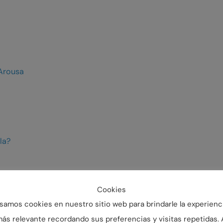
 Arousa
la?
Cookies
go?
samos cookies en nuestro sitio web para brindarle la experienc
ás relevante recordando sus preferencias y visitas repetidas. 