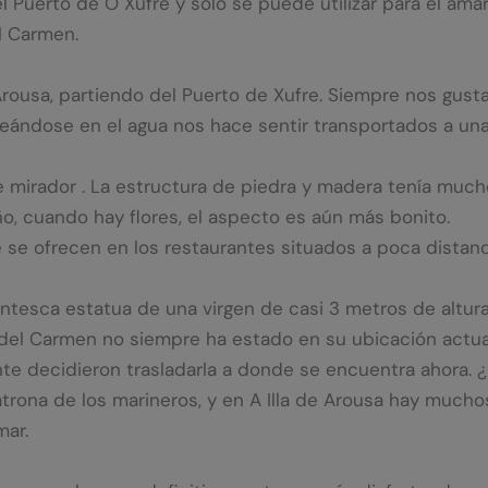
 Puerto de O Xufre y sólo se puede utilizar para el am
l Carmen.
rousa, partiendo del Puerto de Xufre. Siempre nos gusta
ceándose en el agua nos hace sentir transportados a una
 mirador . La estructura de piedra y madera tenía mucho 
o, cuando hay flores, el aspecto es aún más bonito.
se ofrecen en los restaurantes situados a poca distanc
tesca estatua de una virgen de casi 3 metros de altura
 del Carmen no siempre ha estado en su ubicación actua
nte decidieron trasladarla a donde se encuentra ahora. 
atrona de los marineros, y en A Illa de Arousa hay mucho
mar.