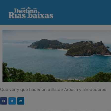
Ir
al
contenido
Que ver y que hacer en a illa de Arousa y alrededores