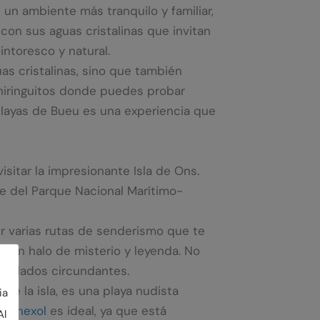
 un ambiente más tranquilo y familiar,
 con sus aguas cristalinas que invitan
intoresco y natural.
as cristalinas, sino que también
chiringuitos donde puedes probar
s playas de Bueu es una experiencia que
sitar la impresionante Isla de Ons.
te del Parque Nacional Marítimo-
er varias rutas de senderismo que te
n un halo de misterio y leyenda. No
antilados circundantes.
e de la isla, es una playa nudista
ia
 Canexol
es ideal, ya que está
Al