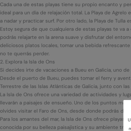
Cada una de estas playas tiene su propio encanto y pers
ideal para un día de relajación total. La Playa de Agrel
a nadar y practicar surf. Por otro lado, la Playa de Tull
Estoy segura de que cualquiera de estas playas te va a 
podrás relajarte en la arena suave y disfrutar del ento
deliciosos platos locales, tomar una bebida refrescante 
no te querrás perder.
2. Explora la Isla de Ons
Si decides irte de vacaciones a Bueu en Galicia, uno de 
Desde el puerto de Bueu, puedes tomar el ferry y avent
Terrestre de las Islas Atlánticas de Galicia, junto con las
La Isla de Ons ofrece una variedad de actividades y lu
llevarán a paisajes de ensueño. Uno de los puntos más f
olvides visitar el Faro de Ons, desde donde podrás disf
Para los amantes del mar, la Isla de Ons ofrece playas p
U
conocida por su belleza paisajística y su ambiente tranq
m