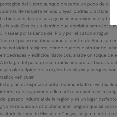
protegida del viento aunque presenta un poco de oleaje
Además de relajarte en sus playas, podrás practicar acti
La biodiversidad de sus aguas es impresionante y te per
La Isla de Ons es un destino que combina naturaleza, ave
3. Pasear por la Banda del Río y por el casco antiguo
Tanto el paseo marítimo como el centro de Bueu son enc
una actividad relajante, donde puedes disfrutar de la br
empedradas y edificios históricos, añade un toque de e
A lo largo del paseo, encontrarás numerosos bares y ca
algún plato típico de la región. Las plazas y parques so
tráfico vehicular.
Este plan es especialmente recomendado si visitas Bue
interés que seguramente llamará tu atención es la ant
del pasado industrial de la región y es un lugar perfect
¿No te recuerda a otra chimenea? ¡Seguro que sí! Esto s
visitado la zona de Massó en Cangas, seguramente te res