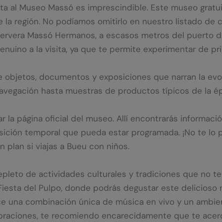
isita al Museo Massó es imprescindible. Este museo grat
de la región. No podíamos omitirlo en nuestro listado de
ervera Massó Hermanos, a escasos metros del puerto de 
enuino a la visita, ya que te permite experimentar de p
 objetos, documentos y exposiciones que narran la evol
vegación hasta muestras de productos típicos de la ép
r la página oficial del museo. Allí encontrarás informaci
osición temporal que pueda estar programada. ¡No te lo p
 plan si viajas a Bueu con niños.
epleto de actividades culturales y tradiciones que no t
iesta del Pulpo, donde podrás degustar este delicioso 
ece una combinación única de música en vivo y un ambient
ebraciones, te recomiendo encarecidamente que te acerqu