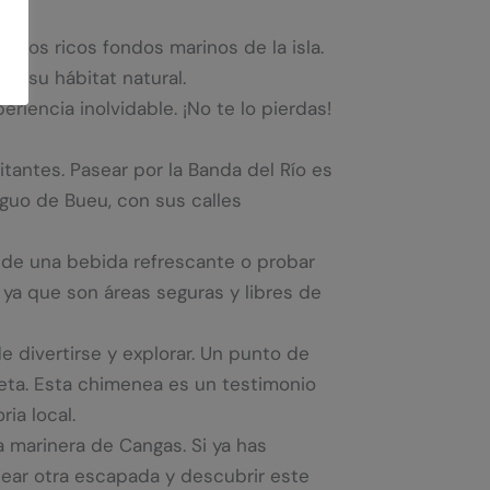
 los ricos fondos marinos de la isla.
n su hábitat natural.
riencia inolvidable. ¡No te lo pierdas!
tantes. Pasear por la Banda del Río es
iguo de Bueu, con sus calles
r de una bebida refrescante o probar
 ya que son áreas seguras y libres de
divertirse y explorar. Un punto de
eta. Esta chimenea es un testimonio
ia local.
 marinera de Cangas. Si ya has
anear otra escapada y descubrir este