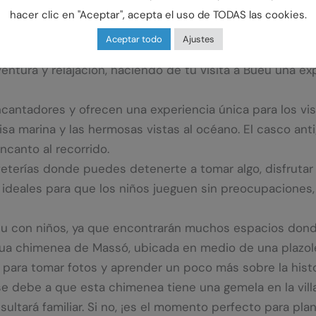
.
hacer clic en "Aceptar", acepta el uso de TODAS las cookies.
vidades acuáticas como el snorkel o el buceo, explorando
Aceptar todo
Ajustes
mitirá observar una gran variedad de especies marinas e
ntura y relajación, haciendo de tu visita a Bueu una expe
antadores y ofrecen una experiencia única para los visi
isa marina y las hermosas vistas al océano. El casco ant
ncanto al recorrido.
feterías donde puedes detenerte a tomar algo, disfruta
n ideales para que los niños jueguen sin preocupaciones,
u con niños, ya que encontrarán muchos espacios donde 
igua chimenea de Massó, ubicada en medio de una plazol
o para tomar fotos y aprender un poco más sobre la histor
e debe a que esta chimenea tiene una gemela en la villa
ultará familiar. Si no, ¡es el momento perfecto para pl