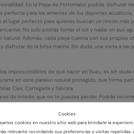
onalidad. En la Playa de Portomaior, podrás disfrutar de
o es perfecta para los amantes de los deportes acuáticos,
a es el lugar perfecto para quienes buscan un rincón más p
encantar. No solo podrás tomar el sol y nadar en sus agu
rno natural. Además, cada playa cuenta con sus propios 
y disfrutar de la brisa marina. Sin duda, una visita a la
los imprescindibles de qué hacer en Bueu, es sin duda vi
urarte en este paraíso natural protegido, que forma par
 Islas Cíes, Cortegada y Sálvora.
gares de interés que no te puedes perder. Podrás recorr
ascinantes es el Burato do Inferno, una cueva marina co
rutar de unas vistas espectaculares del océano y los ac
Cookies
ara todos los gustos. La Playa de
Melide
, ubicada al nort
samos cookies en nuestro sitio web para brindarle la experienc
uilo. Si prefieres una playa más resguardada, la
Playa de
ás relevante recordando sus preferencias y visitas repetidas. 