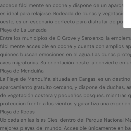
accede fácilmente en coche y dispone de un aparcamien
es ideal para relajarse. Rodeada de dunas y vegetación
oeste, es un escenario perfecto para disfrutar de puesta
Playa de La Lanzada
Entre los municipios de O Grove y Sanxenxo, la emblemá
fácilmente accesible en coche y cuenta con amplios apa
quienes buscan emociones en el agua. Las dunas protegi
aves migratorias. Su orientación oeste la convierte en u
Playa de Menduíña
La Playa de Menduíña, situada en Cangas, es un destino 
aparcamiento gratuito cercano, y dispone de duchas, a
de vegetación costera y pequeños bosques, mientras que
protección frente a los vientos y garantiza una experienc
Playa de Rodas
Ubicada en las Islas Cíes, dentro del Parque Nacional Mar
mejores playas del mundo. Accesible únicamente en bar