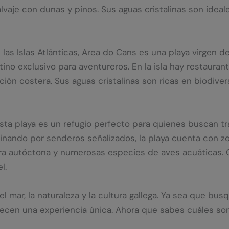
aje con dunas y pinos. Sus aguas cristalinas son ideales
 las Islas Atlánticas, Area do Cans es una playa virgen 
no exclusivo para aventureros. En la isla hay restauran
ón costera. Sus aguas cristalinas son ricas en biodivers
 esta playa es un refugio perfecto para quienes buscan t
minando por senderos señalizados, la playa cuenta con z
ra autóctona y numerosas especies de aves acuáticas. Or
l.
l mar, la naturaleza y la cultura gallega. Ya sea que bus
recen una experiencia única. Ahora que sabes cuáles son 