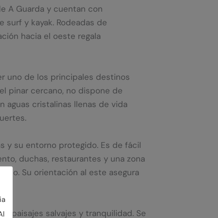
 de A Guarda y cuentan con
e surf y kayak. Rodeadas de
ción hacia el oeste regala
er uno de los principales destinos
el pinar cercano, no dispone de
 aguas cristalinas llenas de vida
uertes.
s y su entorno protegido. Es de fácil
nto, duchas, restaurantes y una zona
gico. Su orientación al este asegura
ia
n paisajes salvajes y tranquilidad. Se
Al