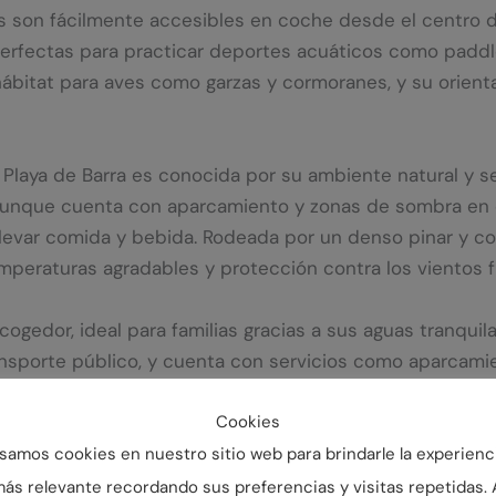
ayas son fácilmente accesibles en coche desde el centro
erfectas para practicar deportes acuáticos como paddl
ábitat para aves como garzas y cormoranes, y su orienta
a Playa de Barra es conocida por su ambiente natural y s
 aunque cuenta con aparcamiento y zonas de sombra en 
levar comida y bebida. Rodeada por un denso pinar y con
temperaturas agradables y protección contra los vientos f
ogedor, ideal para familias gracias a sus aguas tranquila
nsporte público, y cuenta con servicios como aparcamie
 petroglifos de Mogor, un importante yacimiento arqueoló
Cookies
samos cookies en nuestro sitio web para brindarle la experienc
a Brava es un rincón virgen que encanta a quienes busca
ás relevante recordando sus preferencias y visitas repetidas. 