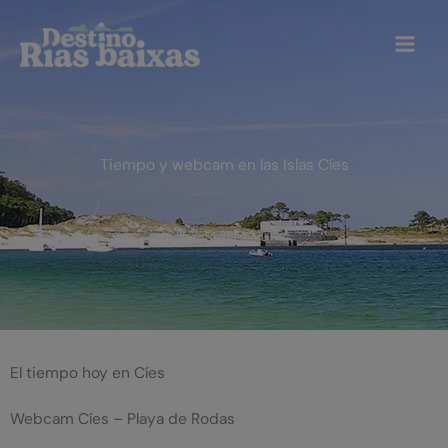
Ir
al
contenido
Tiempo y webcam en las Islas Cíes
El tiempo hoy en Cíes
Webcam Cíes – Playa de Rodas