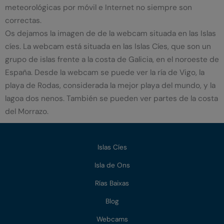
meteorológicas por móvil e Internet no siempre son
correctas.
Os dejamos la imagen de de la webcam situada en las Islas
cíes. La webcam está situada en las Islas Cíes, que son un
grupo de islas frente a la costa de Galicia, en el noroeste de
España. Desde la webcam se puede ver la ría de Vigo, la
playa de Rodas, considerada la mejor playa del mundo, y la
lagoa dos nenos. También se pueden ver partes de la costa
del Morrazo.
Islas Cíes
Isla de Ons
Rías Baixas
Blog
Webcams