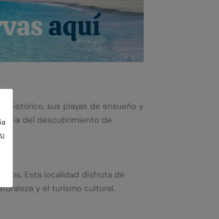
nto histórico, sus playas de ensueño y
noticia del descubrimiento de
ia
Al
emos. Esta localidad disfruta de
uraleza y el turismo cultural.