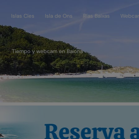
Islas Cíes
Isla de Ons
Rías Baixas
Webca
Tiempo y webcam en Baiona