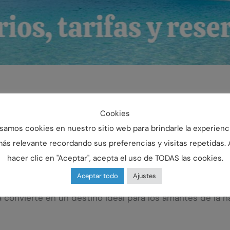
atrae a visitantes durante todo el año gracias a su enca
Cookies
emonta al siglo XV, cuando Cristóbal Colón trajo aquí la 
samos cookies en nuestro sitio web para brindarle la experienc
en un entorno costero único.
ás relevante recordando sus preferencias y visitas repetidas. 
hacer clic en "Aceptar", acepta el uso de TODAS las cookies.
Aceptar todo
Ajustes
ado por inviernos suaves y veranos cálidos, pero no extr
convierte en un destino ideal para los amantes de la nat