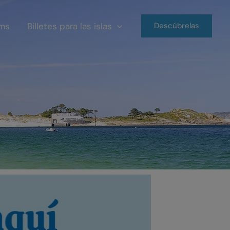
ms
Billetes para las islas
Descúbrelas